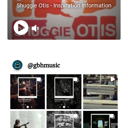
@
gbhmusic