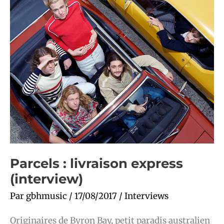
livraison
express
(interview)
Parcels : livraison express
(interview)
Par
gbhmusic
/
17/08/2017
/
Interviews
Originaires de Byron Bay, petit paradis australien