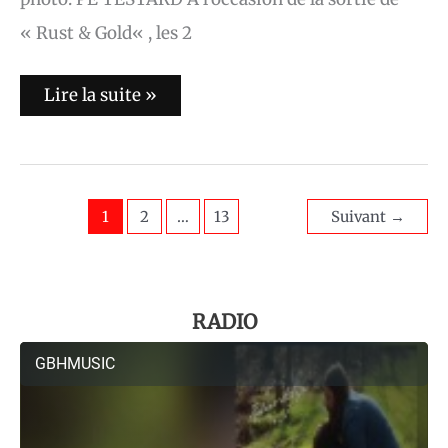
« Rust & Gold« , les 2
Lire la suite »
1
2
…
13
Suivant
→
RADIO