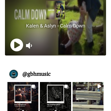
@
gbhmusic