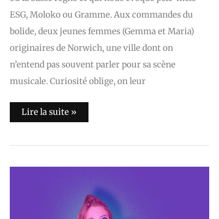
ESG, Moloko ou Gramme. Aux commandes du
bolide, deux jeunes femmes (Gemma et Maria)
originaires de Norwich, une ville dont on
n’entend pas souvent parler pour sa scène
musicale. Curiosité oblige, on leur
Lire la suite »
Basile
Di
Manski
:
Basile
est