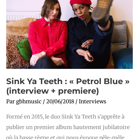
:
« Petrol
Blue »
(interview
+
premiere)
Sink Ya Teeth : « Petrol Blue »
(interview + premiere)
Par
gbhmusic
/
20/06/2018
/
Interviews
Formé en 2015, le duo Sink Ya Teeth s’apprête à
publier un premier album hautement jubilatoire
où la basse règne et qui nous évoque pêle-mêle