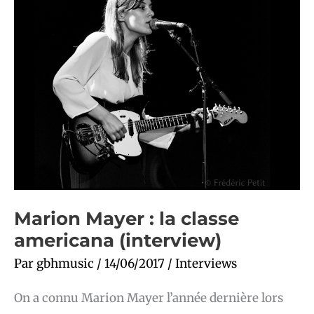
la
classe
americana
(interview)
Marion Mayer : la classe
americana (interview)
Par
gbhmusic
/
14/06/2017
/
Interviews
On a connu Marion Mayer l’année dernière lors