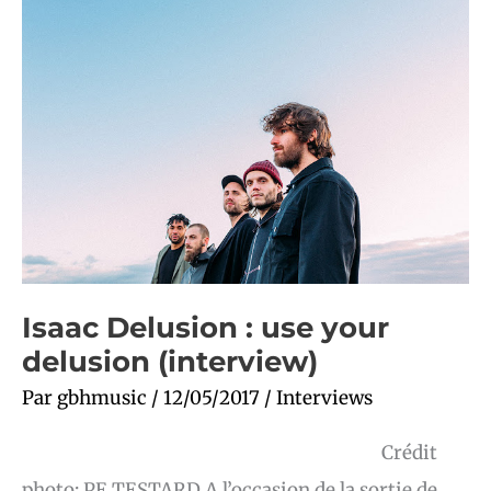
Delusion
:
use
your
delusion
(interview)
Isaac Delusion : use your
delusion (interview)
Par
gbhmusic
/
12/05/2017
/
Interviews
Crédit
photo: PE TESTARD A l’occasion de la sortie de