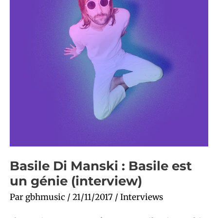
un
génie
(interview)
Basile Di Manski : Basile est
un génie (interview)
Par
gbhmusic
/
21/11/2017
/
Interviews