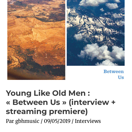
+
streaming
premiere)
Young Like Old Men :
« Between Us » (interview +
streaming premiere)
Par
gbhmusic
/
09/05/2019
/
Interviews