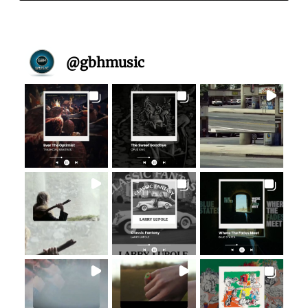
@
gbhmusic