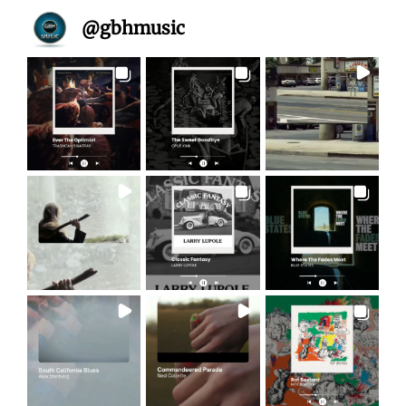
@
gbhmusic