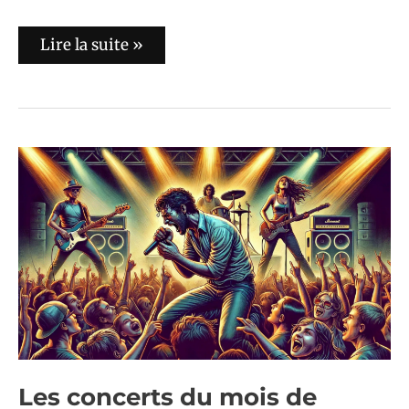
Lire la suite »
Les
concerts
du
mois
de
février
2025
à
Paris
Les concerts du mois de