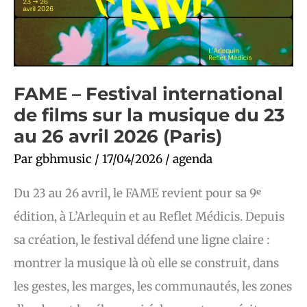
la
musique
du
23
au
26
avril
2026
FAME – Festival international
(Paris)
de films sur la musique du 23
au 26 avril 2026 (Paris)
Par
gbhmusic
/
17/04/2026
/
agenda
Du 23 au 26 avril, le FAME revient pour sa 9ᵉ
édition, à L’Arlequin et au Reflet Médicis. Depuis
sa création, le festival défend une ligne claire :
montrer la musique là où elle se construit, dans
les gestes, les marges, les communautés, les zones