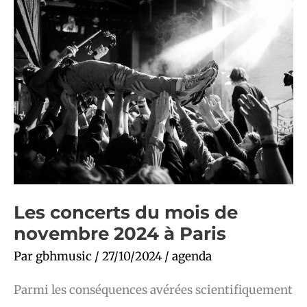
Les
concerts
du
mois
de
novembre
2024
à
Paris
Les concerts du mois de
novembre 2024 à Paris
Par
gbhmusic
/
27/10/2024
/
agenda
Parmi les conséquences avérées scientifiquement