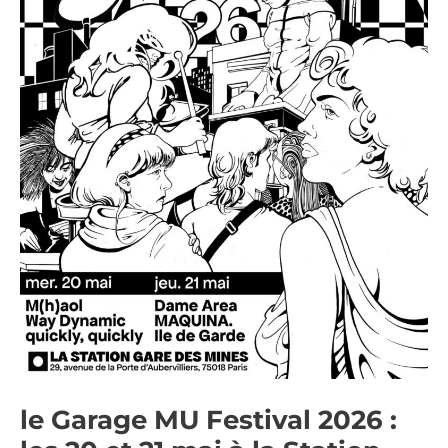
mai
à
la
Station
—
Gare
des
Mines
le Garage MU Festival 2026 :