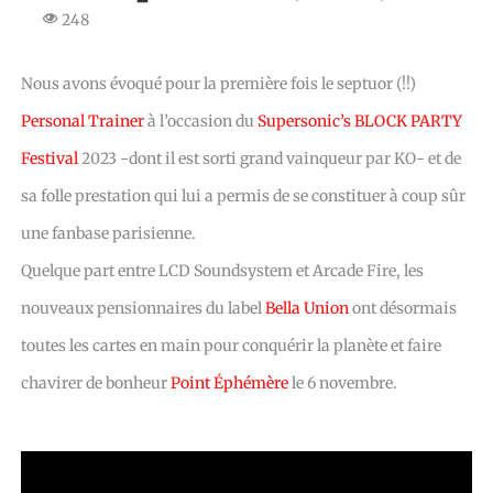
248
Nous avons évoqué pour la première fois le septuor (!!)
Personal Trainer
à l’occasion du
Supersonic’s BLOCK PARTY
Festival
2023 -dont il est sorti grand vainqueur par KO- et de
sa folle prestation qui lui a permis de se constituer à coup sûr
une fanbase parisienne.
Quelque part entre LCD Soundsystem et Arcade Fire, les
nouveaux pensionnaires du label
Bella Union
ont désormais
toutes les cartes en main pour conquérir la planète et faire
chavirer de bonheur
Point Éphémère
le 6 novembre.