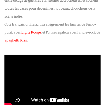
entre déluge de guitares et mélodies accrocheuses, et cochent
toutes les cases pour devenir les nouveaux chouchous de la
scène indie.
Côté français on franchira allègrement les limites de l’emo-
punk avec
Ligne Rouge
, et l’on se régalera avec l’indie-rock de
Spaghetti Kiss
.