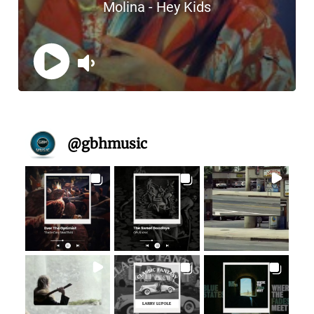
@
gbhmusic