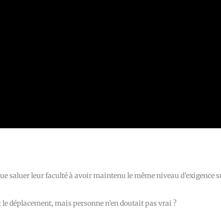
que saluer leur faculté à avoir maintenu le même niveau d’exigence s
nt le déplacement, mais personne n’en doutait pas vrai ?