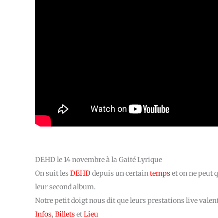
DEHD le 14 novembre à la Gaité Lyrique
On suit les
DEHD
depuis un certain
temps
et on ne peut 
leur second album.
Notre petit doigt nous dit que leurs prestations live vale
Infos
,
Billets
et
Lieu