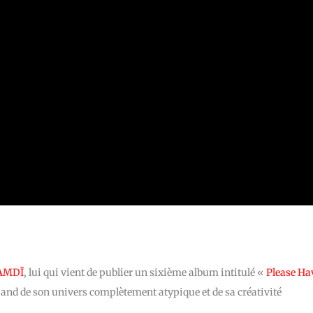
AMDÏ
, lui qui vient de publier un sixième album intitulé «
Please Ha
riand de son univers complètement atypique et de sa créativité