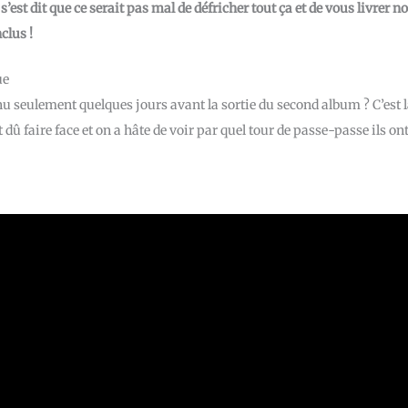
est dit que ce serait pas mal de défricher tout ça et de vous livrer n
clus !
ue
 seulement quelques jours avant la sortie du second album ? C’est 
 dû faire face et on a hâte de voir par quel tour de passe-passe ils on