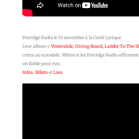
Porridge Radio le 15 novembre à la Gaité Lyrique
Leur album «
Waterslide, Diving Board, Ladder To The S
criera au scandale. Même si les Porridge Radio affirment hau
un faible pour eux.
Infos
,
Billets
et
Lieu