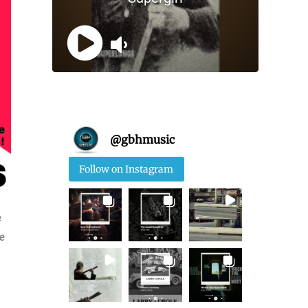
@
gbhmusic
Follow on Instagram
e
e