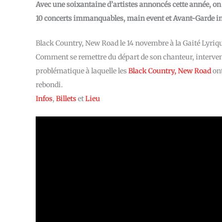
Avec une soixantaine d’artistes annoncés cette année, on s’
10 concerts immanquables, main event et Avant-Garde
in
Black Country, New Road le 14 novembre à la Gaité Lyriq
Comment se remettre du départ de son chanteur, intervenu
problématique à laquelle les
Black Country, New Road
ont
rebondi.
Infos
,
Billets
et
Lieu