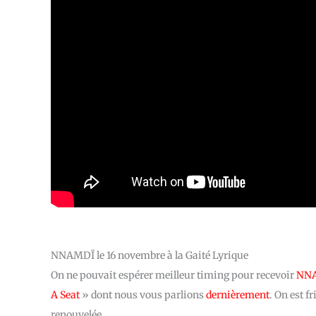
NNAMDÏ le 16 novembre à la Gaité Lyrique
On ne pouvait espérer meilleur timing pour recevoir
NN
A Seat
» dont nous vous parlions
dernièrement
. On est f
renouvelée.