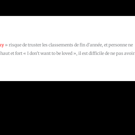
ky
» risque de truster les classements de fin d’année, et personne ne
t et fort « I don’t want to be loved », il est difficile de ne pas avoir