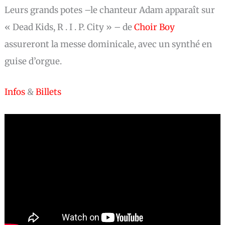
Leurs grands potes –le chanteur Adam apparaît sur
« Dead Kids, R . I . P. City » – de
Choir Boy
assureront la messe dominicale, avec un synthé en
guise d’orgue.
Infos
&
Billets