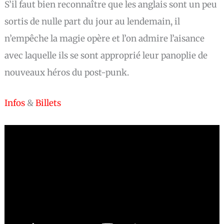
S’il faut bien reconnaître que les anglais sont un peu
sortis de nulle part du jour au lendemain, il
n’empêche la magie opère et l’on admire l’aisance
avec laquelle ils se sont approprié leur panoplie de
nouveaux héros du post-punk.
Infos
&
Billets