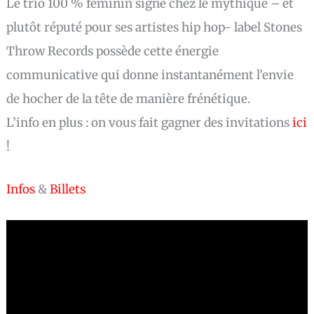
Le trio 100 % féminin signé chez le mythique – et
plutôt réputé pour ses artistes hip hop- label Stones
Throw Records possède cette énergie
communicative qui donne instantanément l’envie
de hocher de la tête de manière frénétique.
L’info en plus : on vous fait gagner des invitations
ici
!
Infos
&
Billets