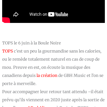
TOPS le 6 juin à la Boule Noire
TOPS
c’est un peu la gourmandise sans les calories,
ou le remède totalement naturel en cas de coup de
mou. Preuve en est, on écoute la musique des
canadiens depuis
la création
de GBH Music et l’on se
porte à merveille.
Pour accompagner leur retour tant attendu –il était
prévu qu’ils viennent en 2020 juste après la sortie de