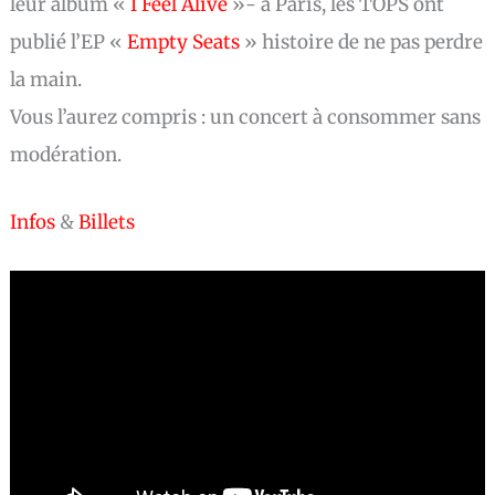
leur album «
I Feel Alive
»- à Paris, les TOPS ont
publié l’EP «
Empty Seats
» histoire de ne pas perdre
la main.
Vous l’aurez compris : un concert à consommer sans
modération.
Infos
&
Billets