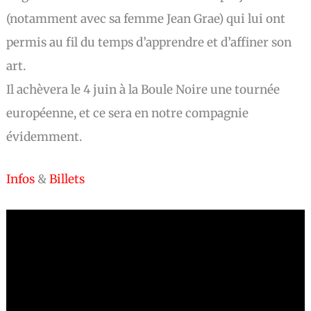
(notamment avec sa femme Jean Grae) qui lui ont
permis au fil du temps d’apprendre et d’affiner son
art.
Il achèvera le 4 juin à la Boule Noire une tournée
européenne, et ce sera en notre compagnie
évidemment.
Infos
&
Billets