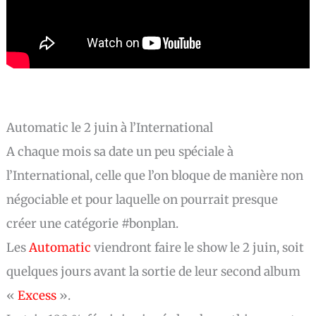
Automatic le 2 juin à l’International
A chaque mois sa date un peu spéciale à
l’International, celle que l’on bloque de manière non
négociable et pour laquelle on pourrait presque
créer une catégorie #bonplan.
Les
Automatic
viendront faire le show le 2 juin, soit
quelques jours avant la sortie de leur second album
«
Excess
».