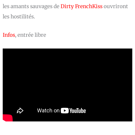
les amants sauvages de
Dirty FrenchKiss
ouvriront
les hostilités.
Infos
, entrée libre