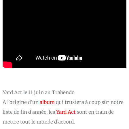
Yard Act le 11 juin au Trabendo
A l’origine d’un
album
qui trustera à coup sûr notre
liste de fin d’année, les
Yard Act
sont en train de
mettre tout le monde d’accord.