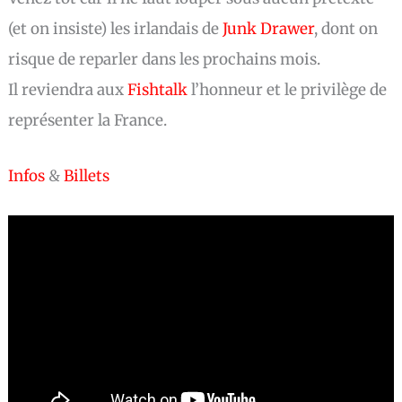
(et on insiste) les irlandais de
Junk Drawer
, dont on
risque de reparler dans les prochains mois.
Il reviendra aux
Fishtalk
l’honneur et le privilège de
représenter la France.
Infos
&
Billets