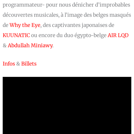
programmateur- pour nous dénicher d’improbables
découvertes musicales, à l’image des belges masqués
de
Why the Eye
, des captivantes japonaises de
KUUNATIC
ou encore du duo égypto-belge
AIR LQD
&
Abdullah Miniawy
.
Infos
&
Billets