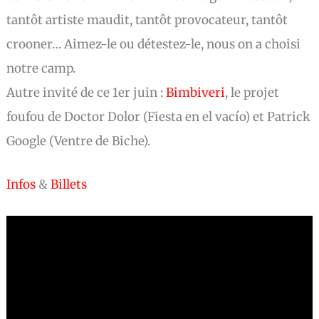
tantôt artiste maudit, tantôt provocateur, tantôt
crooner… Aimez-le ou détestez-le, nous on a choisi
notre camp.
Autre invité de ce 1er juin :
Bimbiveri
, le projet
foufou de Doctor Dolor (Fiesta en el vacío) et Patrick
Google (Ventre de Biche).
Infos
&
Billets