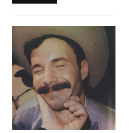
L’album
du
jour
:
Andrew
Sa
–
American
Rough