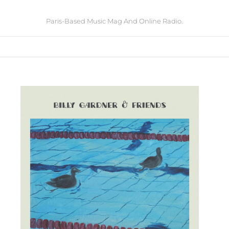
Paris-Based Music Mag And Online Radio.
L’album
du
jour
:
Billy
Gardner
&
Friends
–
Last
of
the
Natural
Light