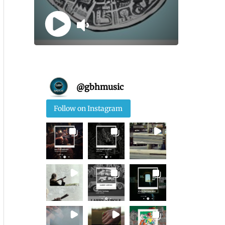
@
gbhmusic
Follow on Instagram