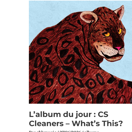
L’album
du
jour
:
CS
Cleaners
–
What’s
This?
L’album du jour : CS
Cleaners – What’s This?