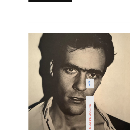
L’album
du
jour
:
Nirosta
Steel
–
My
Skyscraper