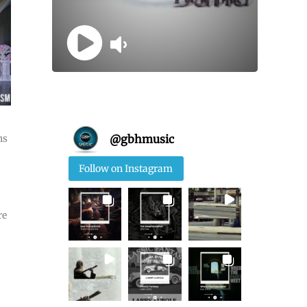
@
gbhmusic
ns
Follow on Instagram
re