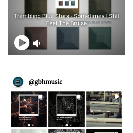
@
gbhmusic