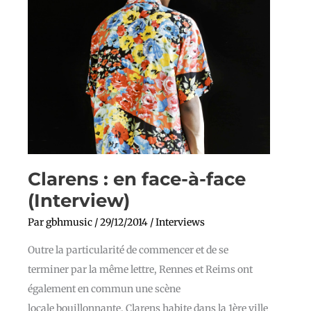
Clarens : en face-à-face
(Interview)
Par
gbhmusic
/
29/12/2014
/
Interviews
Outre la particularité de commencer et de se
terminer par la même lettre, Rennes et Reims ont
également en commun une scène
locale bouillonnante. Clarens habite dans la 1ère ville