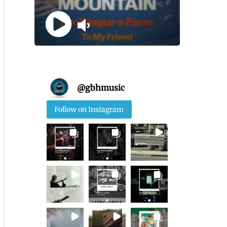
@
gbhmusic
Follow on Instagram