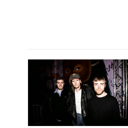
SEEKAE:
Don’t
worry,
be
gloomy
(Interview
VO/VF)