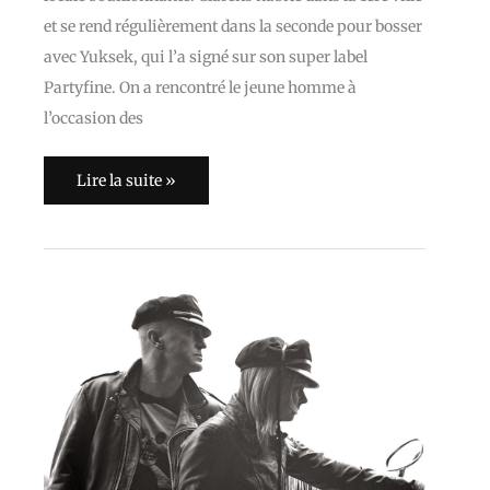
et se rend régulièrement dans la seconde pour bosser
avec Yuksek, qui l’a signé sur son super label
Partyfine. On a rencontré le jeune homme à
l’occasion des
Lire la suite »
The
Vaselines
:
avec
un
V
comme
vivants
(Interview
VO/VF)