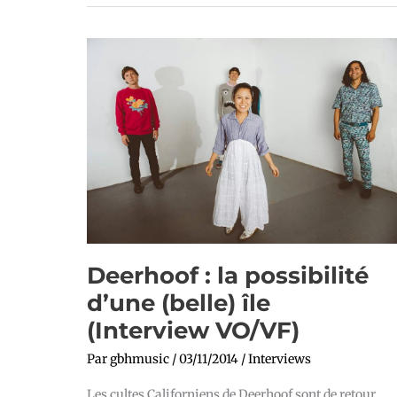
Deerhoof
:
la
possibilité
d’une
(belle)
île
(Interview
VO/VF)
Deerhoof : la possibilité
d’une (belle) île
(Interview VO/VF)
Par
gbhmusic
/
03/11/2014
/
Interviews
Les cultes Californiens de Deerhoof sont de retour