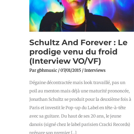
(Interview
VO/VF)
Schultz And Forever : Le
prodige venu du froid
(Interview VO/VF)
Par
gbhmusic
/
07/01/2015
/
Interviews
Dégaine décontractée mais look travaillé, pas un
poil au menton mais déjà une maturité prononcée,
Jonathan Schultz se produit pour la deuxième fois à
Paris et investit le Pop-up du Label en tête-à-tête
avec sa guitare. Du haut de ses 20 ans, le jeune
danois (signé chez le label parisien Cracki Records)
prépare son premier […]