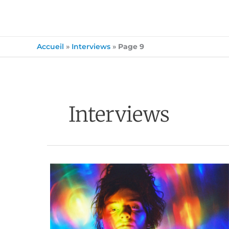
Accueil
»
Interviews
»
Page 9
Interviews
Schultz
And
Forever
:
Le
prodige
venu
du
froid