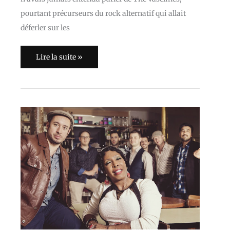
pourtant précurseurs du rock alternatif qui allait
déferler sur les
Lire la suite »
Milk
and
Green
:
Sur
la
route
de
Memphis
(Interview)