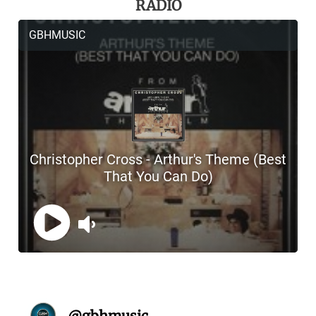
RADIO
@
gbhmusic