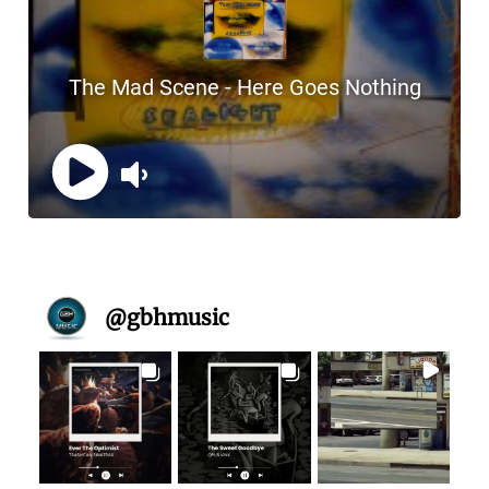
@
gbhmusic