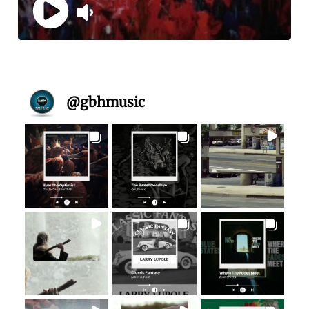
@
gbhmusic