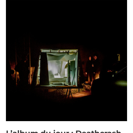
L’album
du
jour
:
Deathcrash
–
Somersaults