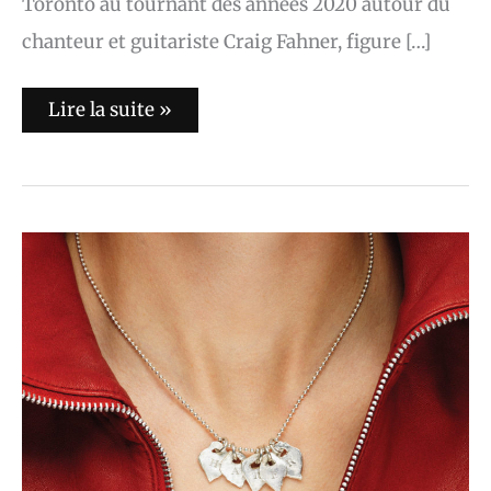
Toronto au tournant des années 2020 autour du
chanteur et guitariste Craig Fahner, figure […]
Lire la suite »
L’album
du
jour
:
Hater
–
Mosquito