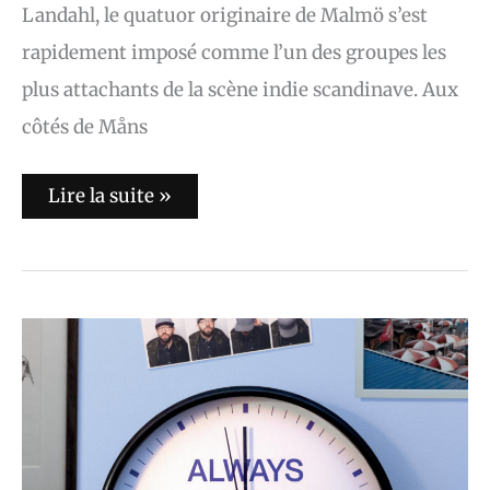
Landahl, le quatuor originaire de Malmö s’est
rapidement imposé comme l’un des groupes les
plus attachants de la scène indie scandinave. Aux
côtés de Måns
Lire la suite »
L’album
du
jour
:
Salt
Lake
Alley
–
Always