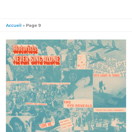
Accueil
»
Page 9
L’album
du
jour
:
Motorists
–
Never
Sing
Alone