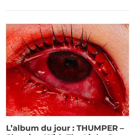
L’album
du
jour
:
THUMPER
–
Sleeping
With
The
Light
On
L’album du jour : THUMPER –