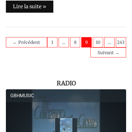
Lire la suite »
←
Précédent
1
…
8
9
10
…
243
Suivant
→
RADIO