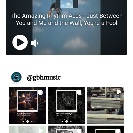
@
gbhmusic