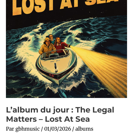
Legal
Matters
–
Lost
At
Sea
L’album du jour : The Legal
Matters – Lost At Sea
Par
gbhmusic
/
01/03/2026
/
albums