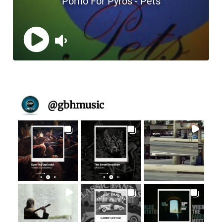
@
gbhmusic