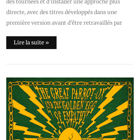
des tournées et d’installer une approche plus
directe, avec des titres développés dans une
première version avant d’être retravaillés par
Lire la suite »
L’album
du
jour
:
The
Claypool
Lennon
Delirium
–
The
Great
Parrot-