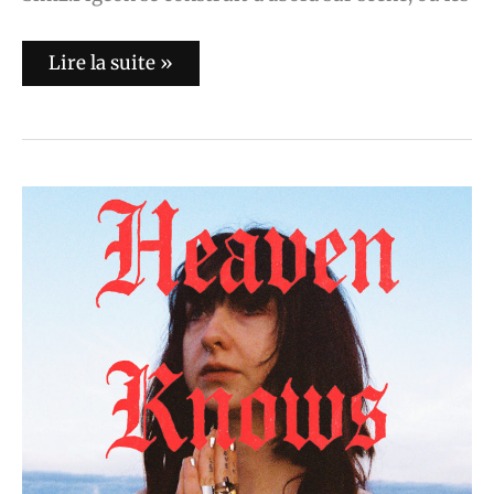
Lire la suite »
L’album
du
jour
:
Vera
Ellen
–
Heaven
Knows
What
Time