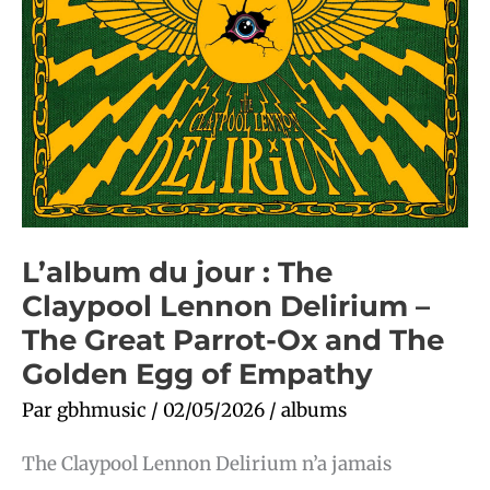
Ox
and
The
Golden
Egg
of
Empathy
L’album du jour : The
Claypool Lennon Delirium –
The Great Parrot-Ox and The
Golden Egg of Empathy
Par
gbhmusic
/
02/05/2026
/
albums
The Claypool Lennon Delirium n’a jamais