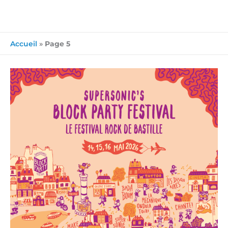
Accueil
»
Page 5
Nos
dix
groupes
à
voir
à
la
Supersonic’s
Block
Party
2026