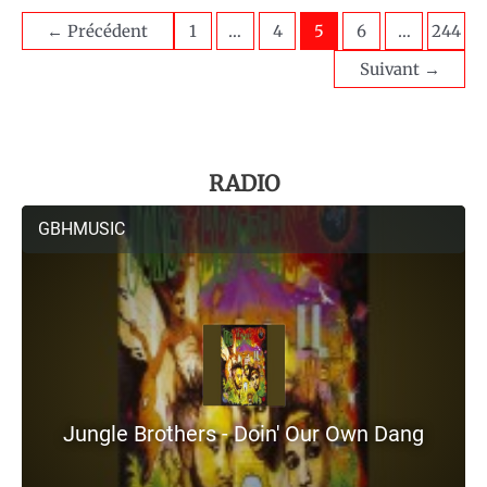
←
Précédent
1
…
4
5
6
…
244
Suivant
→
RADIO