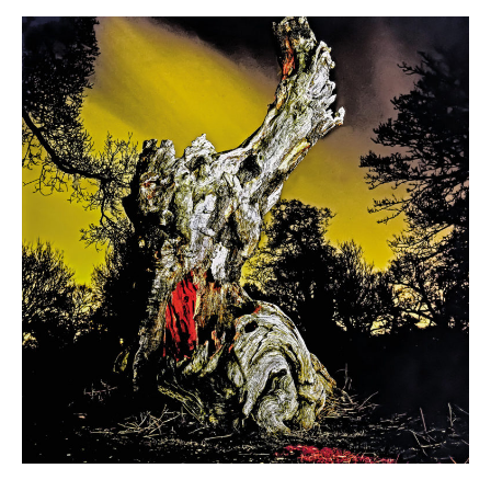
L’album
du
jour
:
Real
Farmer
–
Two
Wrongs
Don’t
Make
A
Right