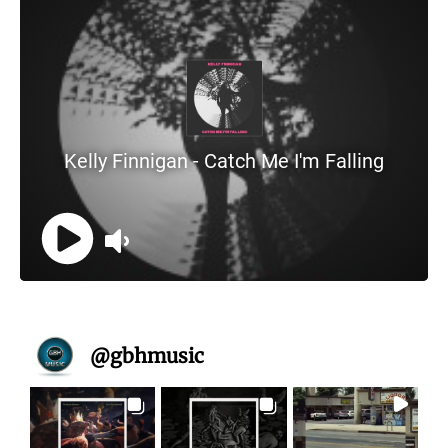
@
gbhmusic