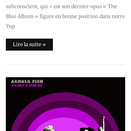
subconscient, qui + est son dernier opus « The
Blue Album » figure en bonne position dans notre
Top
Lire la suite »
Arnold
FISH
:
« In
The
Land
Of
The
Elephant
Blues »
(Streaming