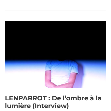
LENPARROT
:
De
l’ombre
à
la
lumière
(Interview)
LENPARROT : De l’ombre à la
lumière (Interview)