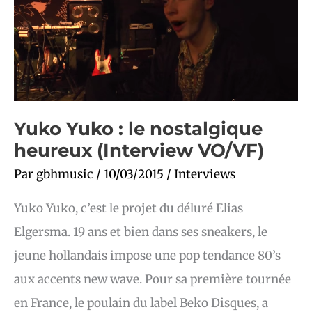
heureux
(Interview
VO/VF)
Yuko Yuko : le nostalgique
heureux (Interview VO/VF)
Par
gbhmusic
/
10/03/2015
/
Interviews
Yuko Yuko, c’est le projet du déluré Elias
Elgersma. 19 ans et bien dans ses sneakers, le
jeune hollandais impose une pop tendance 80’s
aux accents new wave. Pour sa première tournée
en France, le poulain du label Beko Disques, a