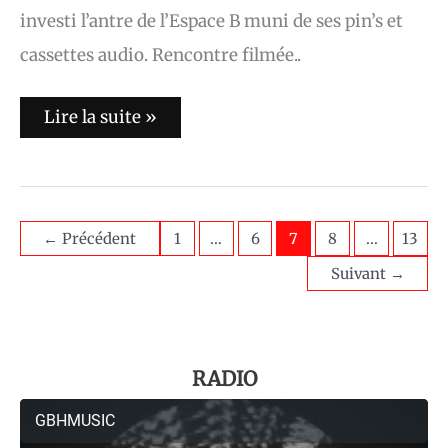
investi l’antre de l’Espace B muni de ses pin’s et
cassettes audio. Rencontre filmée..
Lire la suite »
←
Précédent
1
…
6
7
8
…
13
Suivant
→
RADIO