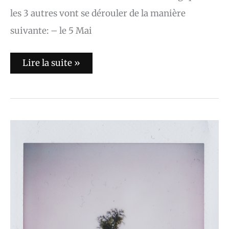
les 3 autres vont se dérouler de la manière
suivante: – le 5 Mai
Lire la suite »
Blind
Digital
Citizen
:
En
marche
vers
l’infini
et
au-
delà
(Interview)