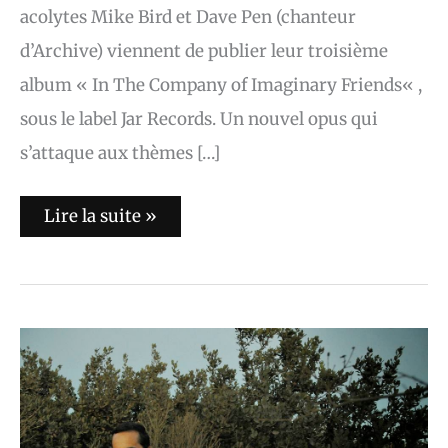
acolytes Mike Bird et Dave Pen (chanteur
d’Archive) viennent de publier leur troisième
album « In The Company of Imaginary Friends« ,
sous le label Jar Records. Un nouvel opus qui
s’attaque aux thèmes […]
Lire la suite »
House
of
Wolves
:
of
wolves
and