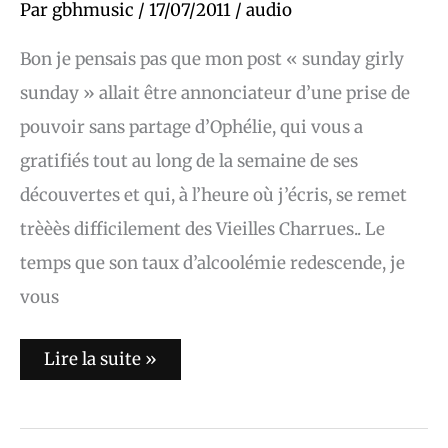
Daze,
Par
gbhmusic
/
17/07/2011
/
audio
Ducktails:
Sunday
Bon je pensais pas que mon post « sunday girly
in
the
sunday » allait être annonciateur d’une prise de
sky
pouvoir sans partage d’Ophélie, qui vous a
gratifiés tout au long de la semaine de ses
découvertes et qui, à l’heure où j’écris, se remet
trèèès difficilement des Vieilles Charrues.. Le
temps que son taux d’alcoolémie redescende, je
vous
Lire la suite »