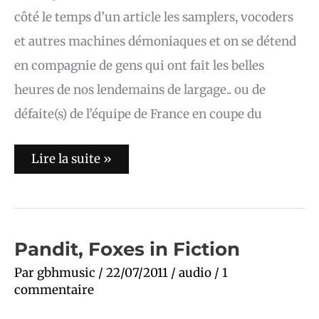
côté le temps d’un article les samplers, vocoders
et autres machines démoniaques et on se détend
en compagnie de gens qui ont fait les belles
heures de nos lendemains de largage.. ou de
défaite(s) de l’équipe de France en coupe du
Lire la suite »
Pandit,
Pandit, Foxes in Fiction
Foxes
in
Par
gbhmusic
/
22/07/2011
/
audio
/
1
Fiction
commentaire