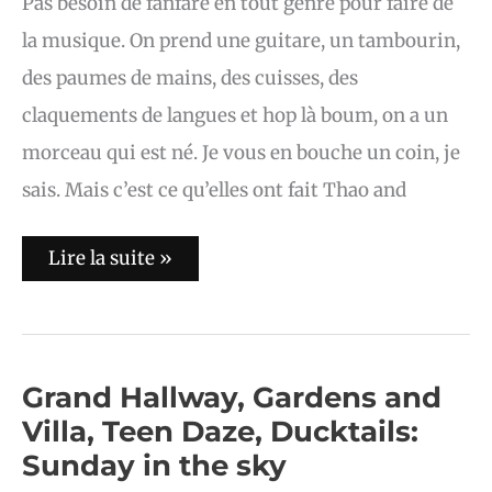
Pas besoin de fanfare en tout genre pour faire de
la musique. On prend une guitare, un tambourin,
des paumes de mains, des cuisses, des
claquements de langues et hop là boum, on a un
morceau qui est né. Je vous en bouche un coin, je
sais. Mais c’est ce qu’elles ont fait Thao and
Lire la suite »
Grand
Grand Hallway, Gardens and
Hallway,
Villa, Teen Daze, Ducktails:
Gardens
and
Sunday in the sky
Villa,
Teen