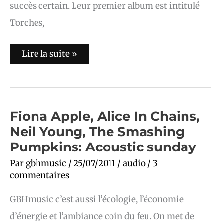
succès certain. Leur premier album est intitulé
Torches,
Lire la suite »
Fiona
Fiona Apple, Alice In Chains,
Apple,
Neil Young, The Smashing
Alice
In
Pumpkins: Acoustic sunday
Chains,
Neil
Young,
Par
gbhmusic
/
25/07/2011
/
audio
/
3
The
commentaires
Smashing
Pumpkins:
Acoustic
GBHmusic c’est aussi l’écologie, l’économie
sunday
d’énergie et l’ambiance coin du feu. On met de