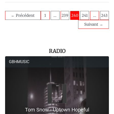
←
Précédent
1
…
239
240
241
…
243
Suivant
→
RADIO