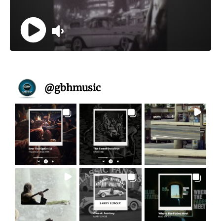
@
gbhmusic