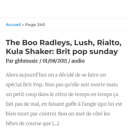
Accueil
»
Page 240
The
The Boo Radleys, Lush, Rialto,
Boo
Kula Shaker: Brit pop sunday
Radleys,
Lush,
Rialto,
Par
gbhmusic
/
01/08/2011
/
audio
Kula
Shaker:
Brit
Alors aujourd’hui on a décidé de se faire un
pop
sunday
spécial Brit Pop.. Non pas qu’elle soit morte mais
un petit coup dans le rétro de temps en temps ça
fait pas de mal, en faisant gaffe à l’angle (qui lui est
bien mort par contre). Bon on met de côté les
bêtes de course que […]