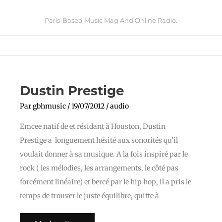
Paris-Based Music Mag And Online Radio.
Dustin
Dustin Prestige
Prestige
Par
gbhmusic
/
19/07/2012
/
audio
Emcee natif de et résidant à Houston, Dustin
Prestige a longuement hésité aux sonorités qu’il
voulait donner à sa musique. A la fois inspiré par le
rock ( les mélodies, les arrangements, le côté pas
forcément linéaire) et bercé par le hip hop, il a pris le
temps de trouver le juste équilibre, quitte à