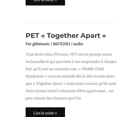
PET
PET « Together Apart »
« Together
Apart »
Par
gbhmusic
/
16/07/2012
/
audio
Tout droit venu d’Ecosse, PET est un groupe assez
inclassable et qui parvient à me surprendre à chaque
fois qu’il sort un nouveau son. « Middle Child
Syndrome » m’avait emballé dès la 1ère écoute alors
que « Together Apart » (nan mais avouez qu’ils sont
forts niveau titres!) nécessite d’être apprivoisé… un
peu comme les chevaux que l’on
Lire la suite »