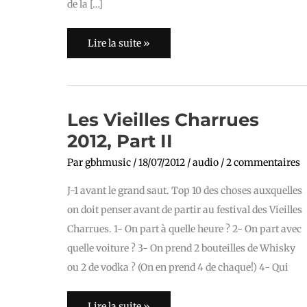
de la […]
Lire la suite »
Les
Les Vieilles Charrues
Vieilles
Charrues
2012, Part II
2012,
Part
II
Par
gbhmusic
/
18/07/2012
/
audio
/
2 commentaires
J-1 avant le grand saut. Top 10 des choses auxquelles
on doit penser avant de partir au festival des Vieilles
Charrues. 1- On part à quelle heure ? 2- On part avec
quelle voiture ? 3- On prend 2 bouteilles de Whisky
ou 2 de vodka ? (On en prend 4 de chaque!) 4- Qui
Lire la suite »