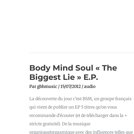
Body
Body Mind Soul « The
Mind
Soul
Biggest Lie » E​.​P.
« The
Biggest
Lie »
Par
gbhmusic
/
15/07/2012
/
audio
E​
.​
La découverte du jour c’est BSM, un groupe français
P.
qui vient de publier un EP 5 titres qu’on vous
recommande d’écouter (et de télécharger dans la +
stricte gratuité). De la musique
organique/orgasmique avec des influences telles que