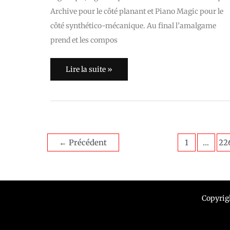
Archive pour le côté planant et Piano Magic pour le
côté synthético-mécanique. Au final l’amalgame
prend et les compos
Lire la suite »
←
Précédent
1
…
22
Copyrig