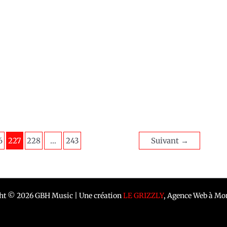
6
227
228
…
243
Suivant
→
ht © 2026 GBH Music | Une création
LE GRIZZLY
, Agence Web à Mon