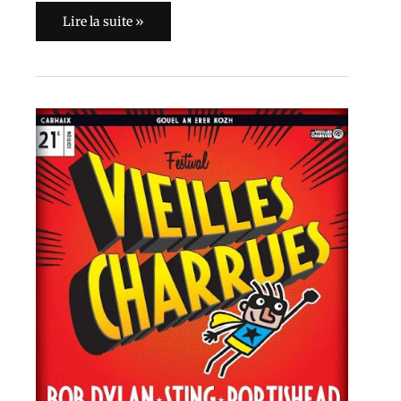
Lire la suite »
Les
Vieilles
Charrues
2012,
Part
I