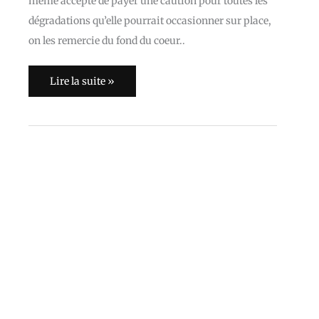
même accepté de payer une caution pour toutes les
dégradations qu’elle pourrait occasionner sur place,
on les remercie du fond du coeur..
Lire la suite »