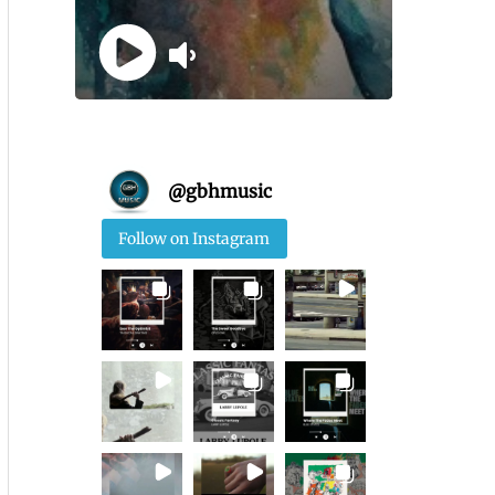
@
gbhmusic
Follow on Instagram