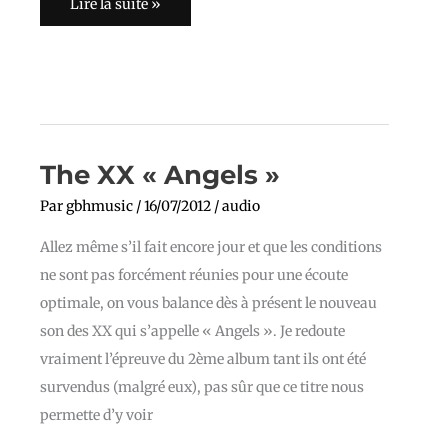
Lire la suite »
The
The XX « Angels »
XX
« Angels »
Par
gbhmusic
/
16/07/2012
/
audio
Allez même s’il fait encore jour et que les conditions
ne sont pas forcément réunies pour une écoute
optimale, on vous balance dès à présent le nouveau
son des XX qui s’appelle « Angels ». Je redoute
vraiment l’épreuve du 2ème album tant ils ont été
survendus (malgré eux), pas sûr que ce titre nous
permette d’y voir