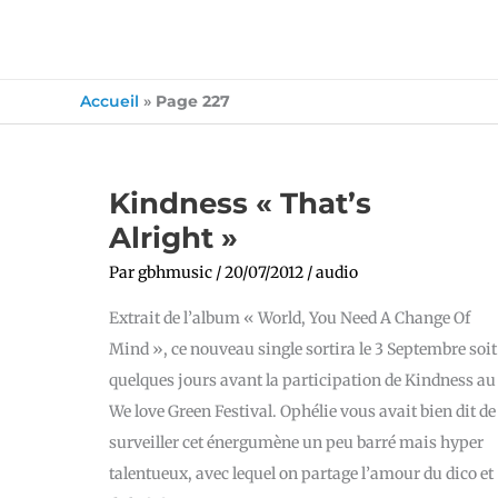
Accueil
»
Page 227
Kindness
Kindness « That’s
« That’s
Alright »
Alright »
Par
gbhmusic
/
20/07/2012
/
audio
Extrait de l’album « World, You Need A Change Of
Mind », ce nouveau single sortira le 3 Septembre soit
quelques jours avant la participation de Kindness au
We love Green Festival. Ophélie vous avait bien dit de
surveiller cet énergumène un peu barré mais hyper
talentueux, avec lequel on partage l’amour du dico et