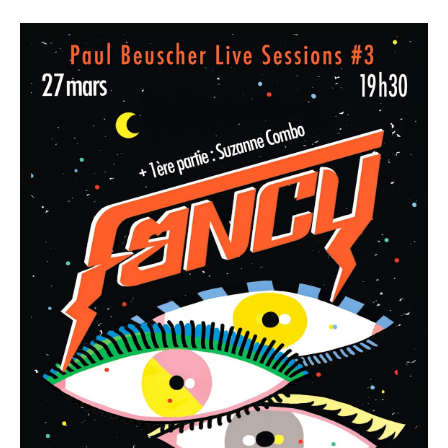
Fancy
:
le
27
Mars
2015
au
Pan
Piper
(Concours)