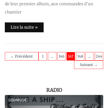
de leur premier album, aux commandes d’un
chantier
Lire la suite »
←
Précédent
1
…
146
147
148
…
244
Suivant
→
RADIO