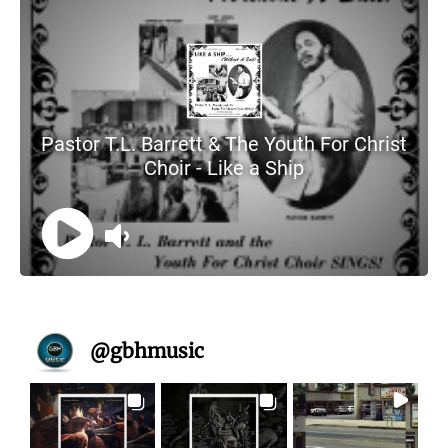
@
gbhmusic