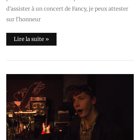
d’assister à un concert de Fancy, je peux attester
sur l’honneur
Lire la suite »
Yuko
Yuko
:
le
nostalgique
heureux
(Interview
VO/VF)