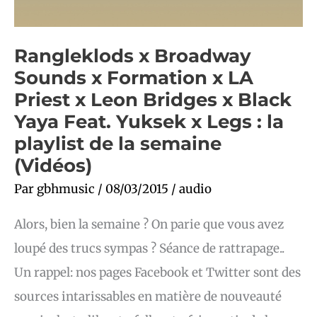
Yuksek
x
Legs
:
Rangleklods x Broadway
la
playlist
Sounds x Formation x LA
de
la
Priest x Leon Bridges x Black
semaine
(Vidéos)
Yaya Feat. Yuksek x Legs : la
playlist de la semaine
(Vidéos)
Par
gbhmusic
/
08/03/2015
/
audio
Alors, bien la semaine ? On parie que vous avez
loupé des trucs sympas ? Séance de rattrapage..
Un rappel: nos pages Facebook et Twitter sont des
sources intarissables en matière de nouveauté