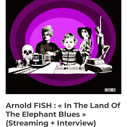
Land
Of
The
Elephant
Blues »
(Streaming
+
Interview)
Arnold FISH : « In The Land Of
The Elephant Blues »
(Streaming + Interview)