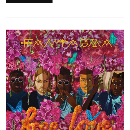
Fantasma
:
« Free
Love »
(Streaming)