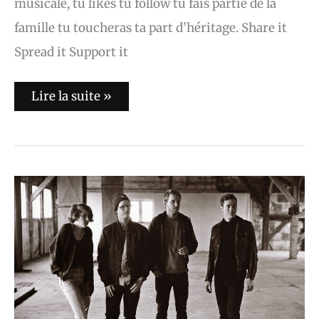
musicale, tu likes tu follow tu fais partie de la
famille tu toucheras ta part d’héritage. Share it
Spread it Support it
Lire la suite »
Le
Prix
Deezer
Adami
Part
III
:
Grand
Blanc
grandeur
mature
(Interview)