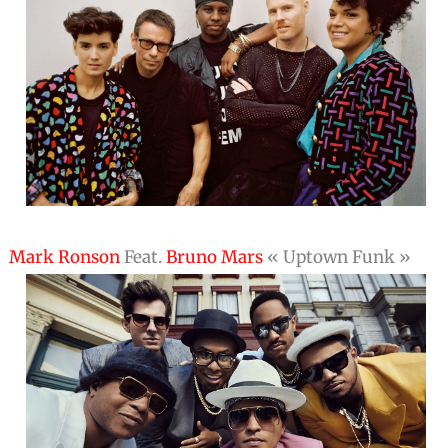
Mark Ronson
Feat.
Bruno Mars
« Uptown Funk »