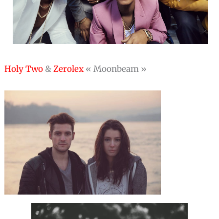
Holy Two
&
Zerolex
« Moonbeam »