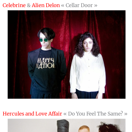
Celebrine
&
Alien Delon
« Cellar Door »
Hercules and Love Affair
« Do You Feel The Same? »