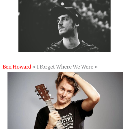
Ben Howard
« I Forget Where We Were »