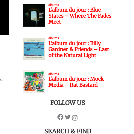
é,
FOLLOW US
SEARCH & FIND