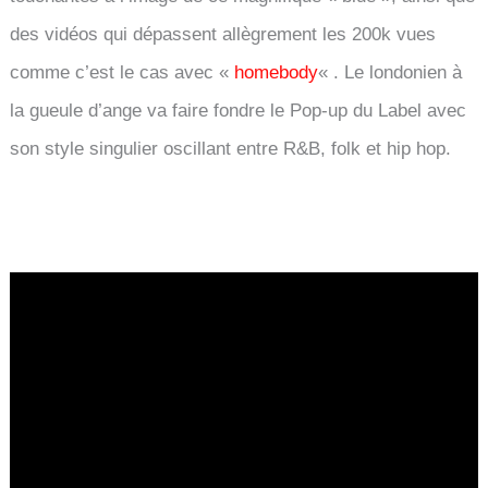
des vidéos qui dépassent allègrement les 200k vues
comme c’est le cas avec «
homebody
« . Le londonien à
la gueule d’ange va faire fondre le Pop-up du Label avec
son style singulier oscillant entre R&B, folk et hip hop.