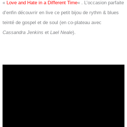
«
Love and Hate in a Different Time
« . L’occasion parfaite
d’enfin découvrir en live ce petit bijou de rythm & blues
teinté de gospel et de soul (en co-plateau avec
Cassandra Jenkins
et
Lael Neale
).