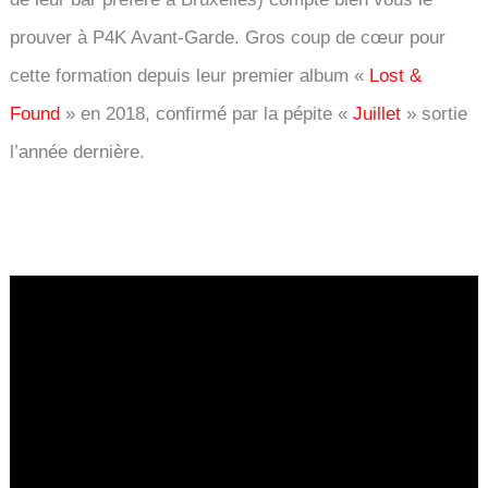
prouver à P4K Avant-Garde. Gros coup de cœur pour
cette formation depuis leur premier album «
Lost &
Found
» en 2018, confirmé par la pépite «
Juillet
» sortie
l’année dernière.