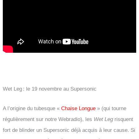
Wet Leg : le 19 novembre au Supersonic
A l’origine du tubesque «
Chaise Longue
» (qui tourne
régulièrement sur notre Webradio), les
Wet Leg
risquent
fort de blinder un Supersonic déjà acquis à leur cause. Si