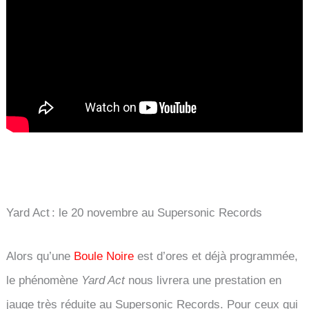
Yard Act : le 20 novembre au Supersonic Records
Alors qu’une
Boule Noire
est d’ores et déjà programmée,
le phénomène
Yard Act
nous livrera une prestation en
jauge très réduite au Supersonic Records. Pour ceux qui