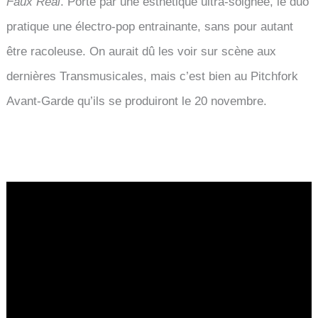
Faux Real
. Porté par une esthétique ultra-soignée, le duo
pratique une électro-pop entrainante, sans pour autant
être racoleuse. On aurait dû les voir sur scène aux
dernières Transmusicales, mais c’est bien au Pitchfork
Avant-Garde qu’ils se produiront le 20 novembre.