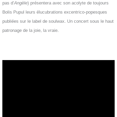
pas d’
Angèle
) présentera avec son acolyte de toujours
Bolis Pupul leurs élucubrations excentrico-popesques
publiées sur le label de soulwax. Un concert sous le haut
patronage de la joie, la vraie.