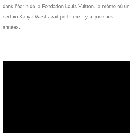
dans l’écrin de la Fondation Louis Vuitton, là-même où un
certain Kanye West avait performé il y a quelques
années.