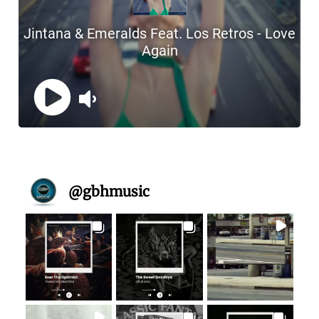
@
gbhmusic