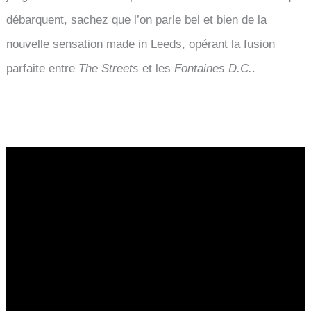
débarquent, sachez que l’on parle bel et bien de la
nouvelle sensation made in Leeds, opérant la fusion
parfaite entre
The Streets
et les
Fontaines D.C.
.