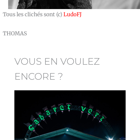
Tous les clichés sont (c)
LudoFJ
THOMAS
VOUS EN VOULEZ
ENCORE ?