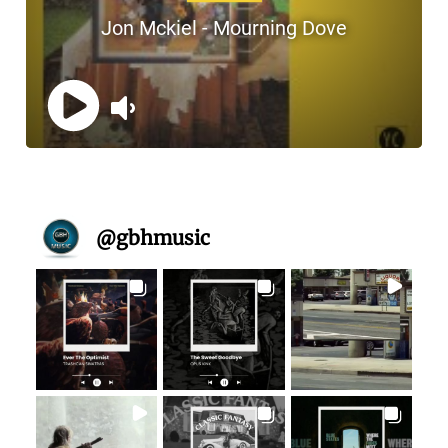
@
gbhmusic