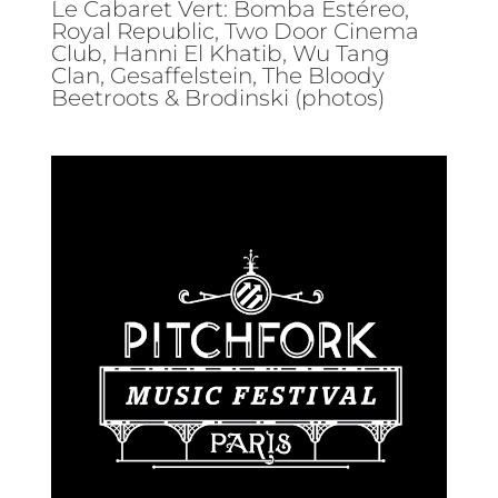
Le Cabaret Vert: Bomba Estéreo,
Royal Republic, Two Door Cinema
Club, Hanni El Khatib, Wu Tang
Clan, Gesaffelstein, The Bloody
Beetroots & Brodinski (photos)