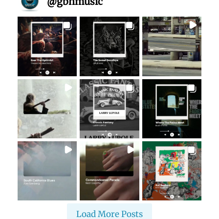
@
gbhmusic
Load More Posts