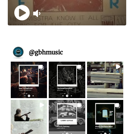
@
gbhmusic