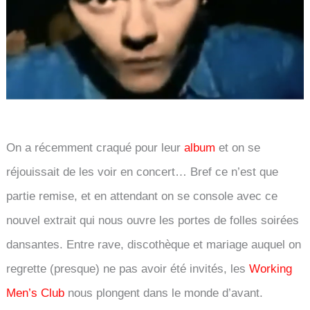
On a récemment craqué pour leur
album
et on se
réjouissait de les voir en concert… Bref ce n’est que
partie remise, et en attendant on se console avec ce
nouvel extrait qui nous ouvre les portes de folles soirées
dansantes. Entre rave, discothèque et mariage auquel on
regrette (presque) ne pas avoir été invités, les
Working
Men’s Club
nous plongent dans le monde d’avant.