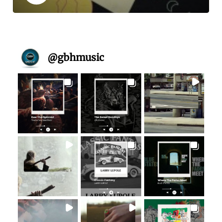
@
gbhmusic