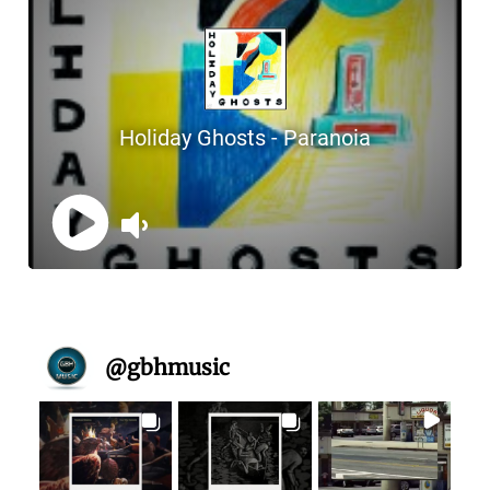
@
gbhmusic