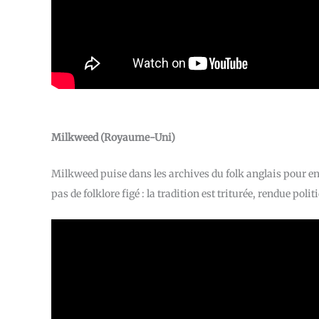
Milkweed (Royaume-Uni)
Milkweed puise dans les archives du folk anglais pour en
pas de folklore figé : la tradition est triturée, rendue po