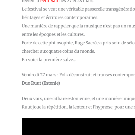
revient à
Petit Bain
les 27 et 28 mars.
Le festival se veut une véritable passerelle transgénérat
héritages et écritures contemporaines.
Une manière de rappeler que la musique n’est pas un mu
entre les époques et les cultures.
Forte de cette philosophie, Rage Sacrée a pris soin de sélec
chercher aux quatre coins du monde.
En voici la première salve…
Vendredi 27 mars : Folk déconstruit et transes contempo
Duo Ruut (Estonie)
Deux voix, une cithare estonienne, et une manière unique
Ruut joue la répétition, la lenteur et l’hypnose, pour u