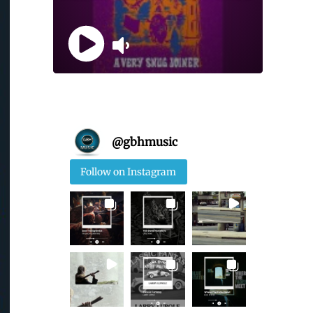
@
gbhmusic
Follow on Instagram