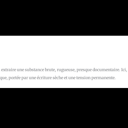
 extraire une substance brute, rugueuse, presque documentaire. Ici,
litique, portée par une écriture sèche et une tension permanente.