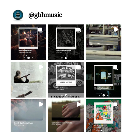
@
gbhmusic