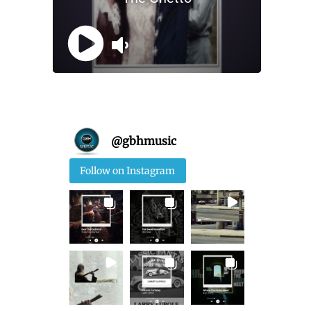
@
gbhmusic
Follow on Instagram