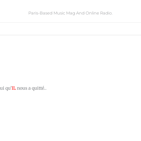
Paris-Based Music Mag And Online Radio.
ui qu’
IL
nous a quitté..