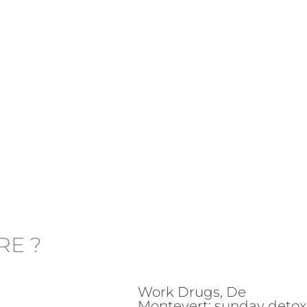
RE ?
Work Drugs, De
Montevert: sunday detox