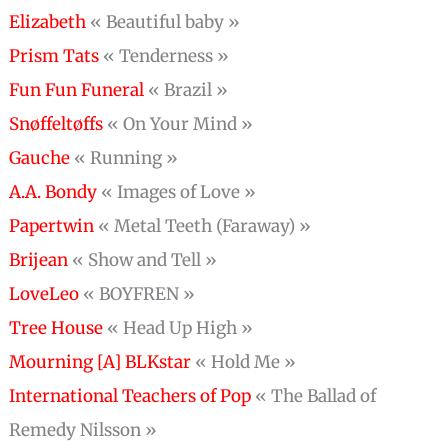
Elizabeth
« Beautiful baby »
Prism Tats
« Tenderness »
Fun Fun Funeral
« Brazil »
Snøffeltøffs
« On Your Mind »
Gauche
« Running »
A.A. Bondy
« Images of Love »
Papertwin
« Metal Teeth (Faraway) »
Brijean
« Show and Tell »
LoveLeo
« BOYFREN »
Tree House
« Head Up High »
Mourning [A] BLKstar
« Hold Me »
International Teachers of Pop
« The Ballad of
Remedy Nilsson »