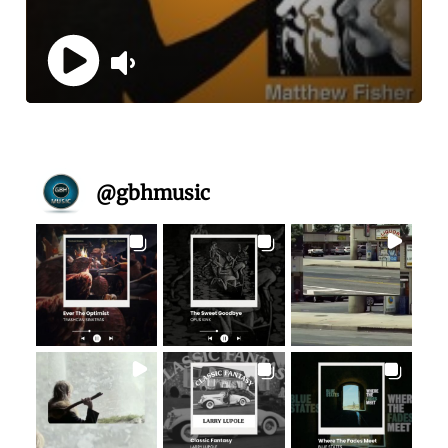
@
gbhmusic