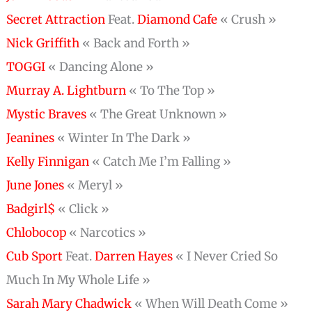
Secret Attraction
Feat.
Diamond Cafe
« Crush »
Nick Griffith
« Back and Forth »
TOGGI
« Dancing Alone »
Murray A. Lightburn
« To The Top »
Mystic Braves
« The Great Unknown »
Jeanines
« Winter In The Dark »
Kelly Finnigan
« Catch Me I’m Falling »
June Jones
« Meryl »
Badgirl$
« Click »
Chlobocop
« Narcotics »
Cub Sport
Feat.
Darren Hayes
« I Never Cried So
Much In My Whole Life »
Sarah Mary Chadwick
« When Will Death Come »