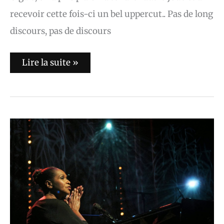
recevoir cette fois-ci un bel uppercut.. Pas de long
discours, pas de discours
Lire la suite »
Liz
Mc
Comb
à
l’Olympia
le
27/01/2014
(live
report
+
extraits
+
photos