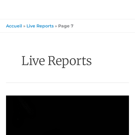
Accueil
»
Live Reports
»
Page 7
Live Reports
Broken
Bells
à
la
Cigale
(Paris)
le
27/03/2014