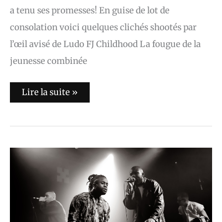
a tenu ses promesses! En guise de lot de
consolation voici quelques clichés shootés par
l’œil avisé de Ludo FJ Childhood La fougue de la
jeunesse combinée
Lire la suite »
Young
Fathers
au
Point
Éphémère
(Paris)
le
15/02/2014
(Setlist