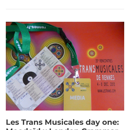
Les
Trans
Musicales
day
one:
Moodoïd
x
London
Grammar
x
Luke
Jenner
x
Har
Mar
Superstar
(Photos)
Les Trans Musicales day one: