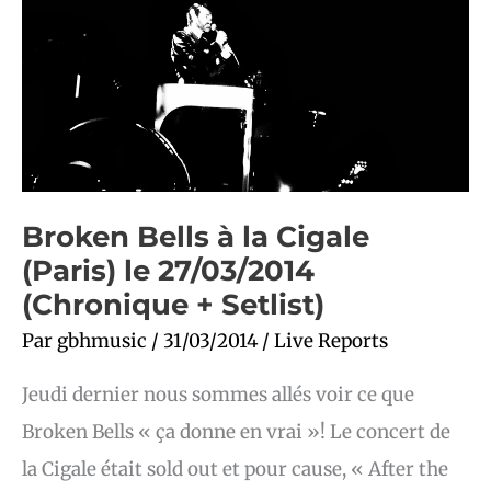
(Chronique
+
Setlist)
Broken Bells à la Cigale
(Paris) le 27/03/2014
(Chronique + Setlist)
Par
gbhmusic
/
31/03/2014
/
Live Reports
Jeudi dernier nous sommes allés voir ce que
Broken Bells « ça donne en vrai »! Le concert de
la Cigale était sold out et pour cause, « After the