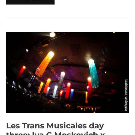
Les
Trans
Musicales
day
three:
Iva
G
Moskovich
x
Dakhabrakha
x
Lonnie
Holley
x
Kid
Karate
(Photos)
Les Trans Musicales day
three: Iva G Moskovich x