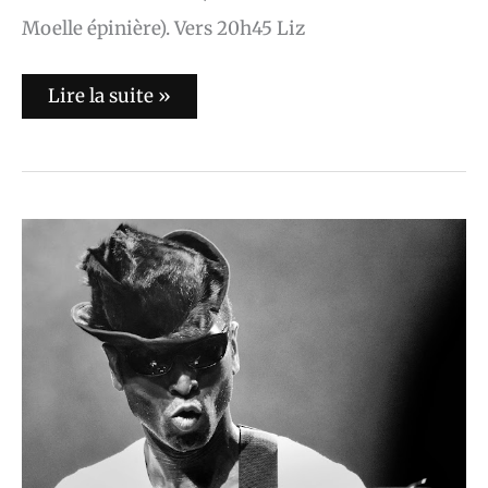
Moelle épinière). Vers 20h45 Liz
Lire la suite »
Keziah
Jones
au
Bataclan
le
17
Décembre
2013
(Vidéo
+
Photos)