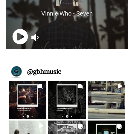
@
gbhmusic