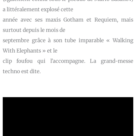
a littéralement explosé cette
année avec ses maxis Gotham et Requiem, mais
surtout depuis le mois de
septembre grâce à son tube imparable « Walking
With Elephants » et le
clip foufou qui l’accompagne. La grand-messe
techno est dite.