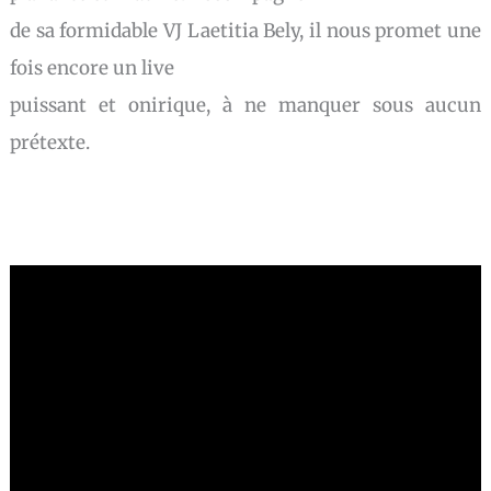
de sa formidable VJ Laetitia Bely, il nous promet une
fois encore un live
puissant et onirique, à ne manquer sous aucun
prétexte.