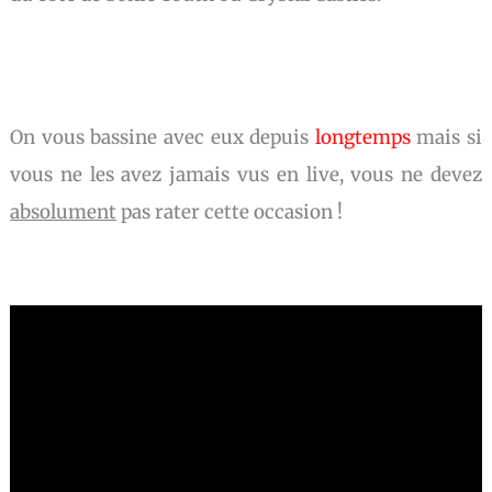
On vous bassine avec eux depuis
longtemps
mais si
vous ne les avez jamais vus en live, vous ne devez
absolument
pas rater cette occasion !