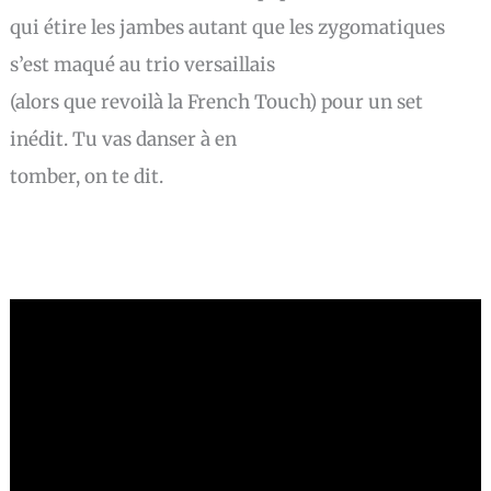
qui étire les jambes autant que les zygomatiques
s’est maqué au trio versaillais
(alors que revoilà la French Touch) pour un set
inédit. Tu vas danser à en
tomber, on te dit.