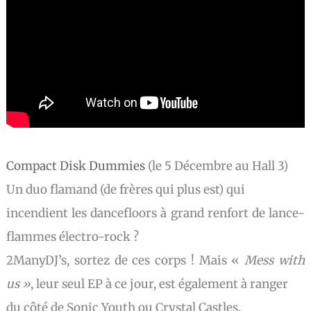
Compact Disk Dummies
(le 5 Décembre au Hall 3)
Un duo flamand (de frères qui plus est) qui
incendient les dancefloors à grand renfort de lance-
flammes électro-rock ?
2ManyDJ’s, sortez de ces corps ! Mais «
Mess with
us »
, leur seul EP à ce jour, est également à ranger
du côté de Sonic Youth ou Crystal Castles.