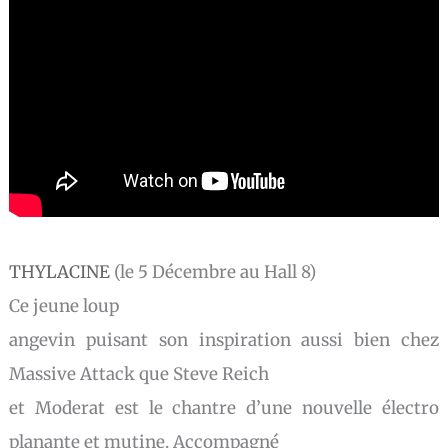
THYLACINE
(le 5 Décembre au Hall 8)
Ce jeune loup
angevin puisant son inspiration aussi bien chez
Massive Attack que Steve Reich
et Moderat est le chantre d’une nouvelle électro
planante et mutine. Accompagné