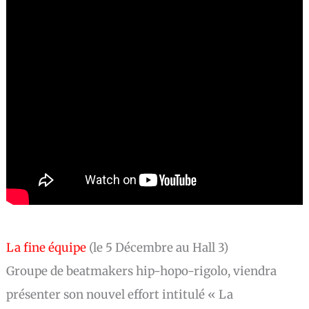
La fine
équipe
(le 5 Décembre au Hall 3)
Groupe de beatmakers hip-hopo-rigolo, viendra
présenter son nouvel effort intitulé « La