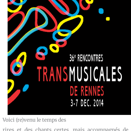
Voici (re)venu le temps des
rires et des chants certes, mais accompagnés de