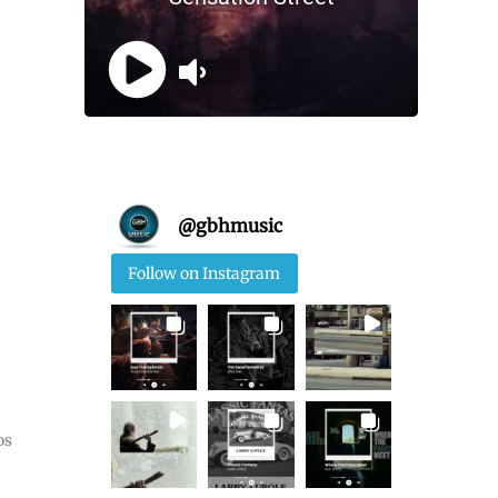
@
gbhmusic
Follow on Instagram
os