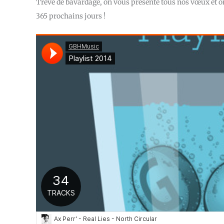
Trêve de bavardage, on vous présente tous nos vœux et 
365 prochains jours !