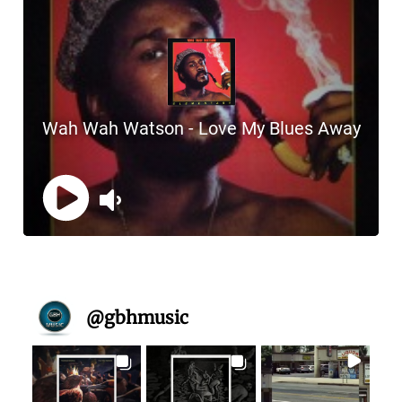
@
gbhmusic