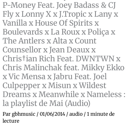
P-Money Feat. Joey Badass & CJ
Fly x Lonny X x J.Tropic x Lany x
Vanilla x House Of Spirits x
Boulevards x La Roux x Poliça x
The Antlers x Alta x Count
Counsellor x Jean Deaux x
Chris†ian Rich Feat. DWNTWN x
Chris Malinchak feat. Mikky Ekko
x Vic Mensa x Jabru Feat. Joel
Culpepper x Misun x Wildest
Dreams x Meanwhile x Nameless :
la playlist de Mai (Audio)
Par
gbhmusic
/
01/06/2014
/
audio
/
1 minute de
lecture