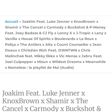
Accueil
»
Joakim Feat. Luke Jenner x KnoxBrown x
Shamir x The Cancel x Carmody x Buckshot & P-Money
Feat. Joey Badass & CJ Fly x Lonny X x J.Tropic x Lany x
Vanilla x House Of Spirits x Boulevards x La Roux x
Poliça x The Antlers x Alta x Count Counsellor x Jean
Deaux x Chris†ian Rich Feat. DWNTWN x Chris
Malinchak feat. Mikky Ekko x Vic Mensa x Jabru Feat.
Joel Culpepper x Misun x Wildest Dreams x Meanwhile
x Nameless : la playlist de Mai (Audio)
Joakim Feat. Luke Jenner x
KnoxBrown x Shamir x The
Cancel x Carmody x Buckshot &