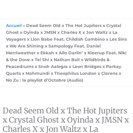
Accueil
»
Dead Seem Old x The Hot Jupiters x Crystal
Ghost x Oyinda x JMSN x Charles X x Jon Waltz x La
Voyagers x Lion Babe Feat. Childish Gambino x Les Sins
x We Are Shining x Sampology Feat. Daniel
Merriweather x Ekkah x Allo Darlin’ x Kleerup Feat. Niki
& the Dove x Tei Shi x Nathan Ball x Wildbirds &
Peacedrums x Snoh Aalegra x Leon Bridges x Parkay
Quarts x Mahmundi x Theophilus London x Clarens x
No Zu : la playlist d’Octobre (Audio)
Dead Seem Old x The Hot Jupiters
x Crystal Ghost x Oyinda x JMSN x
Charles X x Jon Waltz x La