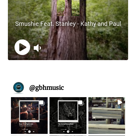
@
gbhmusic