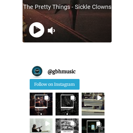
@
gbhmusic
Follow on Instagram