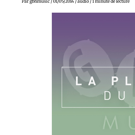
Par
gbhmusic
/
01/05/2014
/
audio
/
1 minute de lecture