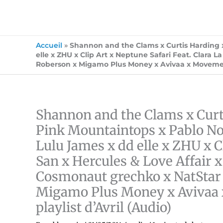
Accueil
»
Shannon and the Clams x Curtis Harding x
elle x ZHU x Clip Art x Neptune Safari Feat. Clara L
Roberson x Migamo Plus Money x Avivaa x Movement x
Shannon and the Clams x Curt
Pink Mountaintops x Pablo Nou
Lulu James x dd elle x ZHU x C
San x Hercules & Love Affair 
Cosmonaut grechko x NatStar x
Migamo Plus Money x Avivaa x
playlist d’Avril (Audio)