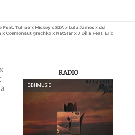
Feat. Tulliae x Mickey x SZA x Lulu James x dd
n x Cosmonaut grechko x NatStar x J Dilla Feat. Eric
x
RADIO
x
La