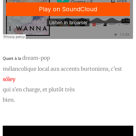
dream-pop
Quant à la
mélancolique local aux accents burtoniens, c’est
sóley
qui s’en charge, et plutôt très
bien.