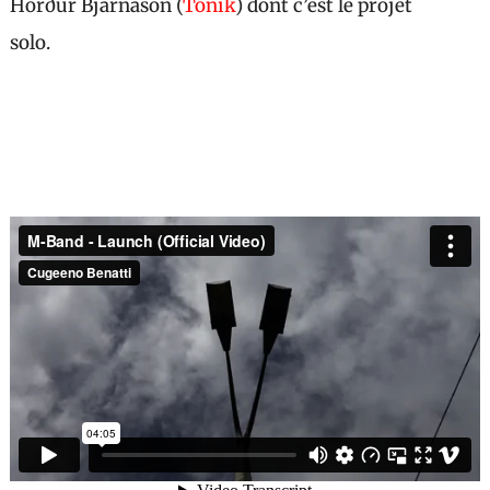
Hörður Bjarnason (
Tonik
) dont c’est le projet
solo.