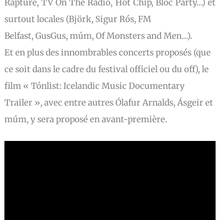
Rapture, TV On The Radio, Hot Chip, Bloc Party…)
et
surtout locales (Björk, Sigur Rós, FM
Belfast, GusGus, múm, Of Monsters and Men…).
Et en plus des innombrables concerts proposés (que
ce soit dans le cadre du festival officiel ou du off), le
film « Tónlist: Icelandic Music Documentary
Trailer », avec entre autres Ólafur Arnalds, Ásgeir et
múm, y sera proposé en avant-première.