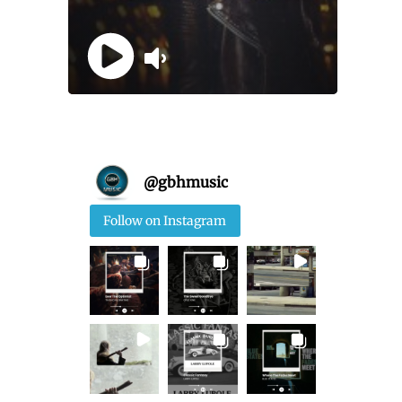
@
gbhmusic
Follow on Instagram