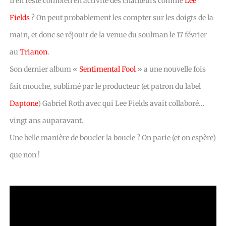
Il en reste combien en activité des chanteurs comme
Lee
Fields
? On peut probablement les compter sur les doigts de la
main, et donc se réjouir de la venue du soulman le 17 février
au
Trianon
.
Son dernier album «
Sentimental Fool
» a une nouvelle fois
fait mouche, sublimé par le producteur (et patron du label
Daptone
) Gabriel Roth avec qui Lee Fields avait collaboré…
vingt ans auparavant.
Une belle manière de boucler la boucle ? On parie (et on espère)
que non !