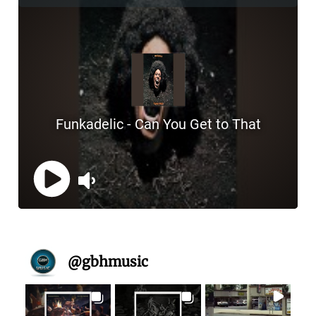
@
gbhmusic