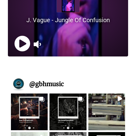
@
gbhmusic