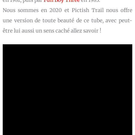
en 1981, puis par
Fun Boy Three
en 1983.
Nous sommes en 2020 et Pictish Trail nous offre
une version de toute beauté de ce tube, avec peut-
être lui aussi un sens caché allez savoir !