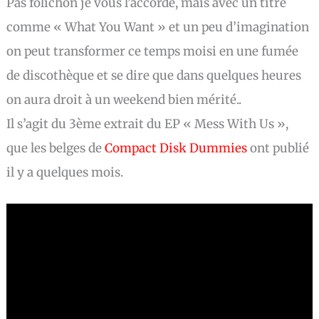
Pas folichon je vous l’accorde, mais avec un titre
comme « What You Want » et un peu d’imagination
on peut transformer ce temps moisi en une fumée
de discothèque et se dire que dans quelques heures
on aura droit à un weekend bien mérité..
Il s’agit du 3ème extrait du EP « Mess With Us »,
que les belges de
Compact Disk Dummies
ont publié
il y a quelques mois.