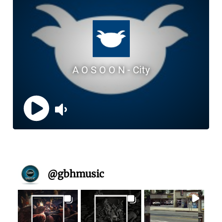
@
gbhmusic