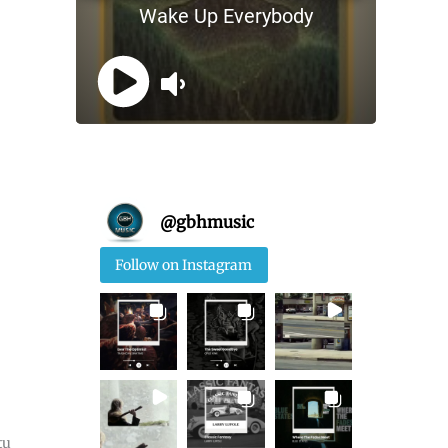
@
gbhmusic
Follow on Instagram
tu