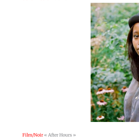
Film/Noir
« After Hours »