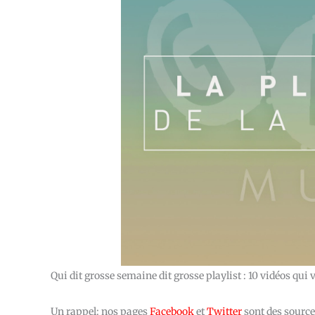
Qui dit grosse semaine dit grosse playlist : 10 vidéos qu
Un rappel: nos pages
Facebook
et
Twitter
sont des source