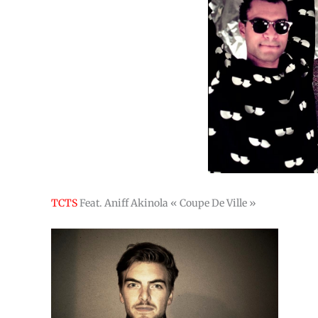
TCTS
Feat. Aniff Akinola « Coupe De Ville »