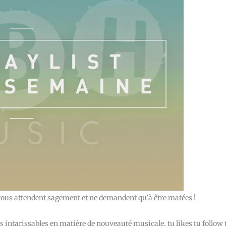
i vous attendent sagement et ne demandent qu’à être matées !
s intarissables en matière de nouveauté musicale, tu likes tu follow 