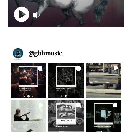
@
gbhmusic